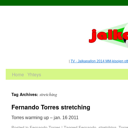
|
TV - Jalkapallon 2014 MM-kisojen ot
Home
Yhteys
stretching
Tag Archives:
Fernando Torres stretching
Torres warming up – jan. 16 2011
Posted in
Fernando Torres
|
Tagged
Fernando
,
stretching
,
Torr