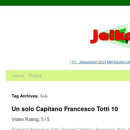
|
TV - Jalkapallon 2014 MM-kisojen ot
Home
Yhteys
Solo
Tag Archives:
Un solo Capitano Francesco Totti 10
Video Rating: 5 / 5
Posted in
Francesco Totti
|
Tagged
Capitano
,
Francesco
,
Solo
,
T