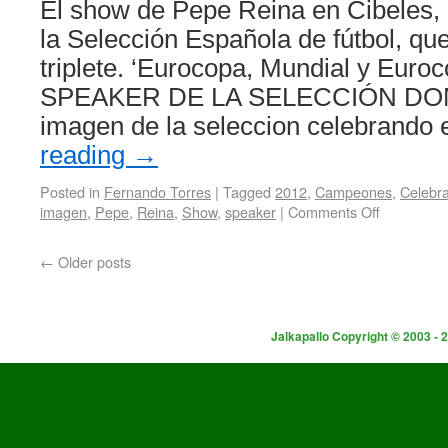
El show de Pepe Reina en Cibeles, 
la Selección Española de fútbol, qu
triplete. ‘Eurocopa, Mundial y Eur
SPEAKER DE LA SELECCIÓN DON
imagen de la seleccion celebrando
reading
→
Posted in
Fernando Torres
|
Tagged
2012
,
Campeones
,
Celebr
imagen
,
Pepe
,
Reina
,
Show
,
speaker
|
Comments Off
←
Older posts
Jalkapallo Copyright © 2003 - 