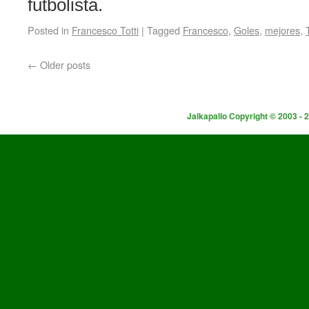
futbolista.
Posted in
Francesco Totti
|
Tagged
Francesco
,
Goles
,
mejores
,
←
Older posts
Jalkapallo Copyright © 2003 - 